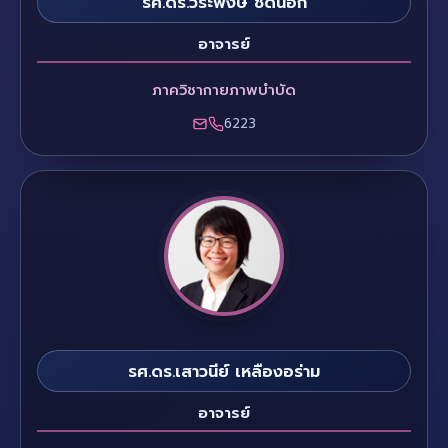
รศ.ดร.วีระพงษ์ ชิดนอก
อาจารย์
ภาควิชากายภาพบำบัด
6223
รศ.ดร.เสาวนีย์ เหลืองอร่าม
อาจารย์