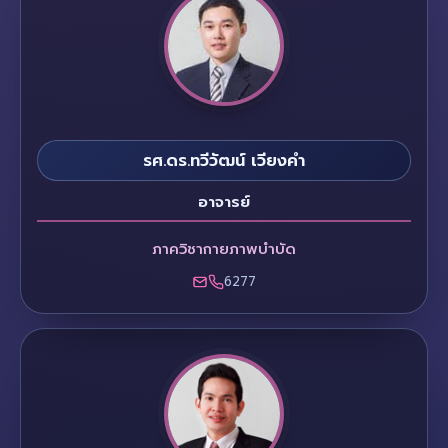
รศ.ดร.ทวีวัฒน์ เวียงคำ
อาจารย์
ภาควิชากายภาพบำบัด
6277