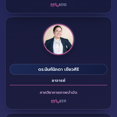
6510
ดร.นันท์นิภดา เขียวศิริ
อาจารย์
ภาควิชากายภาพบำบัด
6511