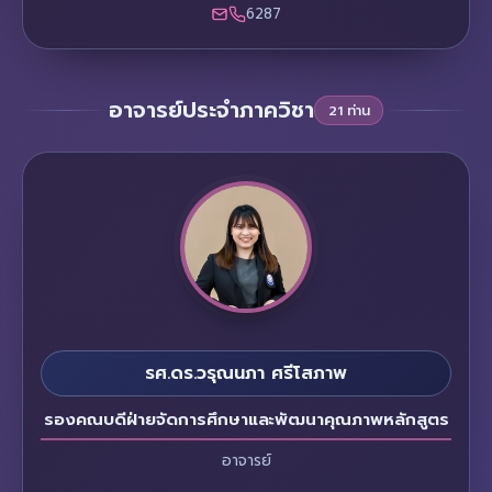
6287
อาจารย์ประจำภาควิชา
21 ท่าน
รศ.ดร.วรุณนภา ศรีโสภาพ
รองคณบดีฝ่ายจัดการศึกษาและพัฒนาคุณภาพหลักสูตร
อาจารย์