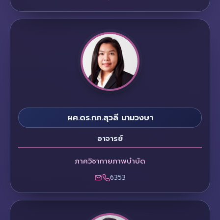
ผศ.ดร.กภ.สุวลี นามวงษา
อาจารย์
ภาควิชากายภาพบำบัด
6353