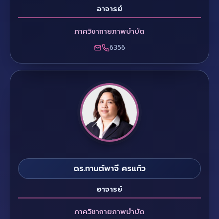
อาจารย์
ภาควิชากายภาพบำบัด
6356
ดร.กานต์พาจี ศรแก้ว
อาจารย์
ภาควิชากายภาพบำบัด