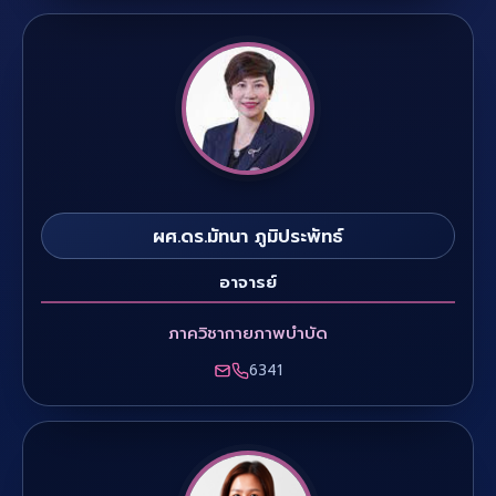
ผศ.ดร.มัทนา ภูมิประพัทธ์
อาจารย์
ภาควิชากายภาพบำบัด
6341