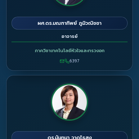
ผศ.ดร.มณฑาทิพย์ ภูมิวณิชชา
อาจารย์
ภาควิชาเทคโนโลยีหัวใจและทรวงอก
6397
ดร.มันทนา วาดไธสง