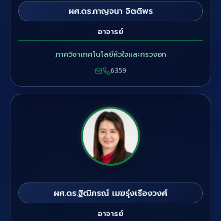
ผศ.ดร.กาญจนา จิตติพร
อาจารย์
ภาควิชาเทคโนโลยีหัวใจและทรวงอก
6359
ผศ.ดร.ฐิฒิภรณ์ เมฆรุ่งเรืองวงศ์
อาจารย์