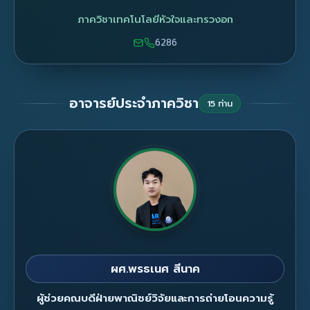
ภาควิชาเทคโนโลยีหัวใจและทรวงอก
6286
อาจารย์ประจำภาควิชา
15 ท่าน
ผศ.พรธเนศ สีนาค
ผู้ช่วยคณบดีฝ่ายพาณิชย์วิจัยและการถ่ายโอนความรู้