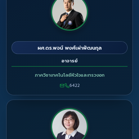
ผศ.ดร.พจน์ พงศ์เผ่าพัฒนกุล
อาจารย์
ภาควิชาเทคโนโลยีหัวใจและทรวงอก
6422