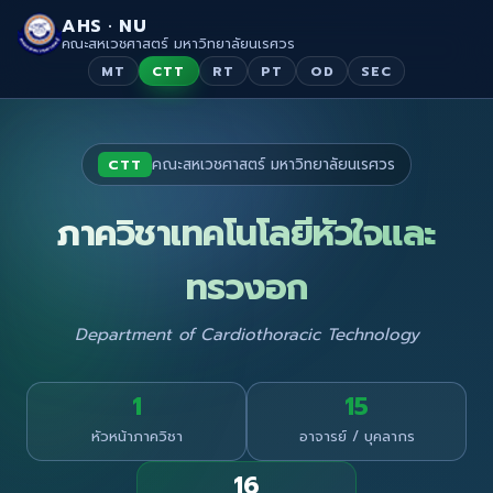
AHS · NU
คณะสหเวชศาสตร์ มหาวิทยาลัยนเรศวร
MT
CTT
RT
PT
OD
SEC
คณะสหเวชศาสตร์ มหาวิทยาลัยนเรศวร
CTT
ภาควิชาเทคโนโลยีหัวใจและ
ทรวงอก
Department of Cardiothoracic Technology
1
15
หัวหน้าภาควิชา
อาจารย์ / บุคลากร
16