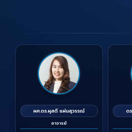
ผศ.ดร.ผุสดี แผ่นสุวรรณ์
ดร
อาจารย์