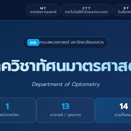
MT
CTT
RT
เทคนิคการแพทย์
เทคโนโลยีหัวใจและทรวงอก
รังสีเทค
คณะสหเวชศาสตร์ มหาวิทยาลัยนเรศวร
OD
ควิชาทัศนมาตรศาส
Department of Optometry
1
13
14
วหน้าภาควิชา
อาจารย์ / บุคลากร
รวมทั้งห