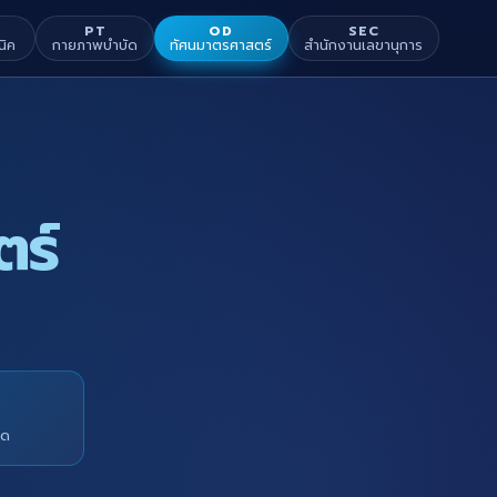
PT
OD
SEC
นิค
กายภาพบำบัด
ทัศนมาตรศาสตร์
สำนักงานเลขานุการ
ตร์
มด