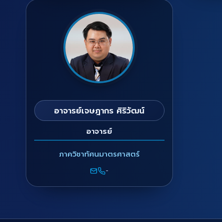
อาจารย์เจษฎากร ศิริวัฒน์
อาจารย์
ภาควิชาทัศนมาตรศาสตร์
-