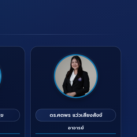
ุข
ดร.ศตพร แว่วเสียงสังข์
อาจารย์